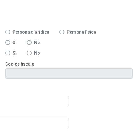
Persona giuridica
Persona fisica
Sì
No
Sì
No
Codice fiscale