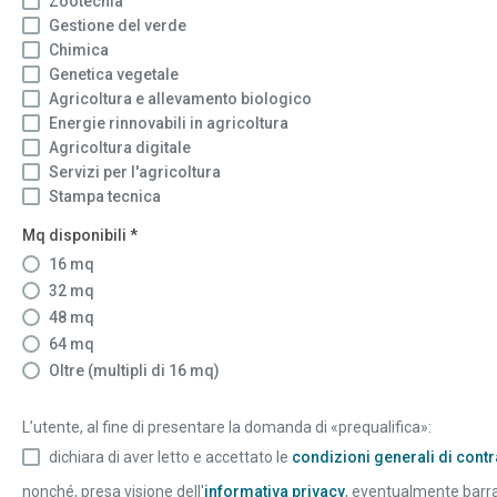
Zootecnia
Gestione del verde
Chimica
Genetica vegetale
Agricoltura e allevamento biologico
Energie rinnovabili in agricoltura
Agricoltura digitale
Servizi per l'agricoltura
Stampa tecnica
Mq disponibili
*
16 mq
32 mq
48 mq
64 mq
Oltre (multipli di 16 mq)
L’utente, al fine di presentare la domanda di «prequalifica»:
dichiara di aver letto e accettato le
condizioni generali di contr
nonché, presa visione dell'
informativa privacy
, eventualmente barran